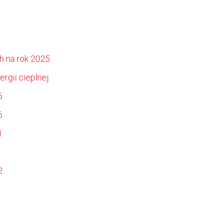
h na rok 2025
gii cieplnej
6
6
1
2