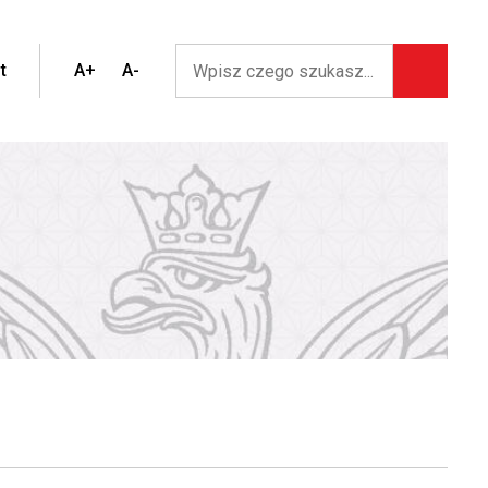
t
A+
A-